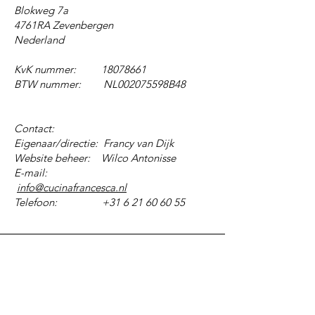
Blokweg 7a
4761RA Zevenbergen
Nederland
KvK nummer:
18078661
BTW nummer: NL002075598B48
Contact:
Eigenaar/directie: Francy van Dijk
Website beheer: Wilco Antonisse
E-mail:
info@cucinafrancesca.nl
Telefoon: +31 6 21 60 60 55
Cucina
Francesca