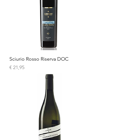
Sciurio Rosso Riserva DOC
Prijs
€ 21,95