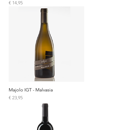
Prijs
€ 14,95
Majolo IGT - Malvasia
Prijs
€ 23,95