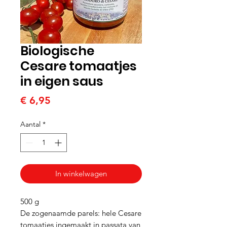
Biologische
Cesare tomaatjes
in eigen saus
Prijs
€ 6,95
Aantal
*
In winkelwagen
500 g
De zogenaamde parels: hele Cesare
tomaatjes ingemaakt in passata van