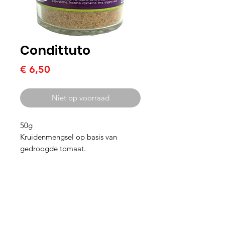
Condittuto
Prijs
€ 6,50
Niet op voorraad
50g
Kruidenmengsel op basis van
gedroogde tomaat.
Voor vele toepassingen zoals
kruidenboter, mengen met olie voor
op een bruschetta, door de
tomatensaus enz.
Cucina