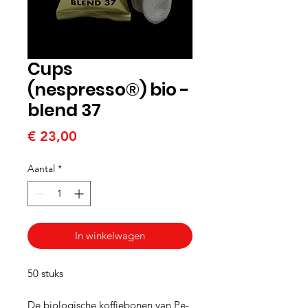
Cups
(nespresso®) bio -
blend 37
Prijs
€ 23,00
Aantal
*
In winkelwagen
50 stuks
De biologische koffiebonen van Pe-