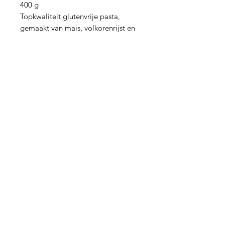
400 g
Topkwaliteit glutenvrije pasta,
gemaakt van mais, volkorenrijst en
quinoa; dus vol voedingsstoffen.
In de soorten fusilli, penne, tubetti
en spaghetti
Cucina
Francesca
Hulp nodig?
Mail:
info@cucinafrancesca.nl
+31 6 21 60 60 55
Of bel: