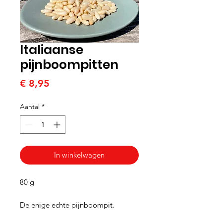
Italiaanse
pijnboompitten
Prijs
€ 8,95
Aantal
*
In winkelwagen
80 g
De enige echte pijnboompit.
Eenmaal geproefd, wil je niet