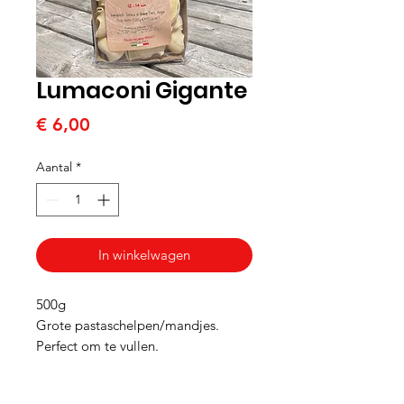
Lumaconi Gigante
Prijs
€ 6,00
Aantal
*
In winkelwagen
500g
Grote pastaschelpen/mandjes.
Perfect om te vullen.
Kook ze half gaar, vul ze en gaar ze
na in een saus in de oven.