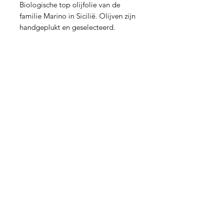
Biologische top olijfolie van de
familie Marino in Sicilië. Olijven zijn
handgeplukt en geselecteerd.
‘Finishing touch’ voor vele
gerechten.
Cucina
Francesca
Hulp nodig?
Mail:
info@cucinafrancesca.nl
+31 6 21 60 60 55
Of bel: