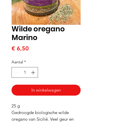
Wilde oregano
Marino
Prijs
€ 6,50
Aantal
*
In winkelwagen
25 g
Gedroogde biologische wilde
oregano van Sicilië. Veel geur en
smaak; lekkerder vind je ‘m niet.